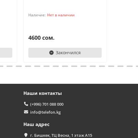
Обычно отвечаем за минуту
Powered by
Replai
Нет в наличии
А
4600 сом.
4950 с
Здравствуйте! 👋
Закончился
Чем можем помочь?
Наши контакты
(+996) 701 088 000
info@telefon.kg
Наш адрес
г. Бишкек, ТЦ Весна, 1 этаж А15