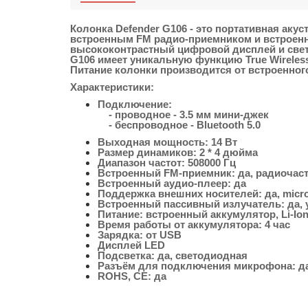
Колонка Defender G106
- это портативная аку
встроенным FM радио-приемником и встроенн
высококонтрастный цифровой дисплей и свет
G106 имеет уникальную функцию True Wireless
Питание колонки производится от встроенног
Характеристики:
Подключение:
- проводное - 3.5 мм мини-джек
- беспроводное - Bluetooth 5.0
Выходная мощность: 14 Вт
Размер динамиков: 2 * 4 дюйма
Диапазон частот: 508000 Гц
Встроенный FM-приемник: да, радиочасто
Встроенный аудио-плеер: да
Поддержка внешних носителей: да, micro
Встроенный пассивный излучатель: да, 
Питание: встроенный аккумулятор, Li-Io
Время работы от аккумулятора: 4 час
Зарядка: от USB
Дисплей LED
Подсветка: да, светодиодная
Разъём для подключения микрофона: д
ROHS, CE: да