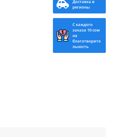
Доставка в
регионы
С каждого
заказа 10 сом
на
благотворите
льность