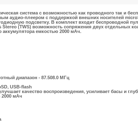
стическая система с возможностью как проводного так и бе
ым аудио-плеером с поддержкой внешних носителей microSD
одиодную подсветку. В комплект входит беспроводной пуль
 Stereo (TWS) возможность сопряжения двух отдельных коло
о аккумулятора емкостью 2000 мАч.
тный диапазон - 87.508.0 МГц
SD, USB-flash
улучшает качество воспроизведения, усиливает басы и глуб
n 2000 мАч
а