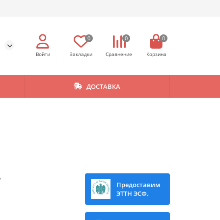
0
0
0
ДОСТАВКА
6
Предоставим
ЭТТН ЭСФ.