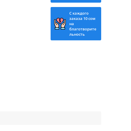
С каждого
заказа 10 сом
на
благотворите
льность