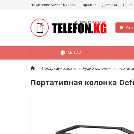
Начисление баллов Кэшбек
Гарантия
Доставка
О нас
Кат
АКЦИИ
Продукция Xiaomi
Аудио колонки
Портатив
Портативная колонка Defe