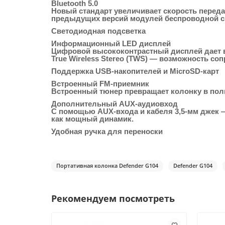
Bluetooth 5.0
Новый стандарт увеличивает скорость передачи
предыдущих версий модулей беспроводной с
Светодиодная подсветка
Информационный LED дисплей
Цифровой высококонтрастный дисплей дает в
True Wireless Stereo (TWS) — возможность со
Поддержка USB-накопителей и MicroSD-карт
Встроенный FM-приемник
Встроенный тюнер превращает колонку в по
Дополнительный AUX-аудиовход
С помощью AUX-входа и кабеля 3,5-мм джек 
как мощный динамик.
Удобная ручка для переноски
Портативная колонка Defender G104
Defender G104
Рекомендуем посмотреть