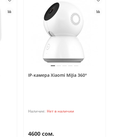
a
IP-камера Xiaomi MiJia 360°
Светильн
Yeelight 
TelefonAI
T
Обычно отвечаем за минуту
Powered by
Replai
Нет в наличии
T
4600 сом.
4950 с