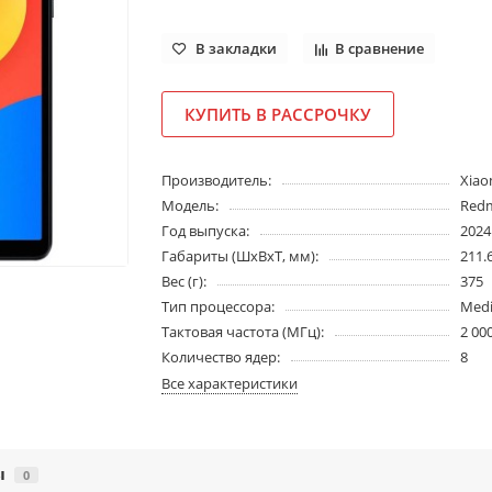
В закладки
В сравнение
КУПИТЬ В РАССРОЧКУ
Производитель:
Xiao
Модель:
Redm
Год выпуска:
2024
Габариты (ШхВхТ, мм):
211.6
Вес (г):
375
Тип процессора:
Medi
Тактовая частота (МГц):
2 00
Количество ядер:
8
Все характеристики
ы
0