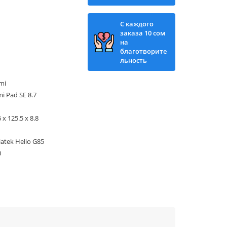
С каждого
заказа 10 сом
на
благотворите
льность
mi
i Pad SE 8.7
 x 125.5 x 8.8
atek Helio G85
0