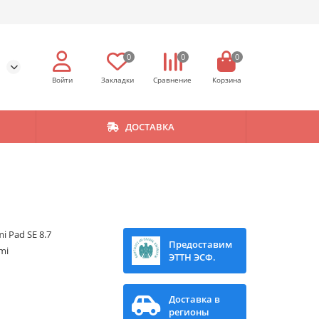
0
0
0
ДОСТАВКА
i Pad SE 8.7
Предоставим
mi
ЭТТН ЭСФ.
Доставка в
регионы