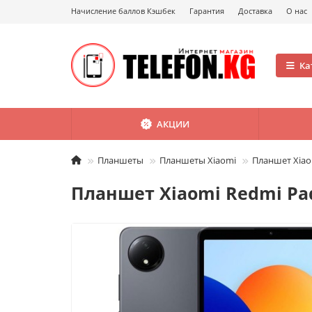
Начисление баллов Кэшбек
Гарантия
Доставка
О нас
Ка
АКЦИИ
Планшеты
Планшеты Xiaomi
Планшет Xiaom
Планшет Xiaomi Redmi Pad