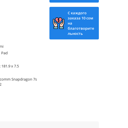
С каждого
заказа 10 сом
на
благотворите
льность
mi
 Pad
 181.9 x 7.5
lcomm Snapdragon 7s
2