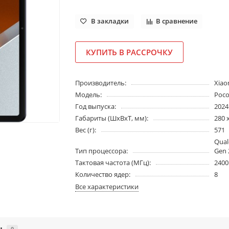
В закладки
В сравнение
КУПИТЬ В РАССРОЧКУ
Производитель:
Xiao
Модель:
Poco
Год выпуска:
2024
Габариты (ШхВхТ, мм):
280 x
Вес (г):
571
Qua
Тип процессора:
Gen 
Тактовая частота (МГц):
2400
Количество ядер:
8
Все характеристики
ы
0