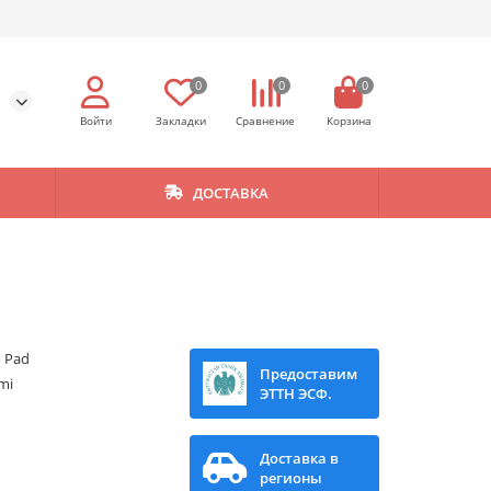
0
0
0
ДОСТАВКА
 Pad
Предоставим
mi
ЭТТН ЭСФ.
Доставка в
регионы