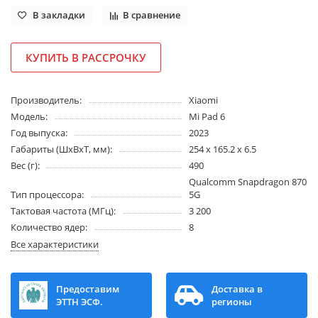
В закладки
В сравнение
КУПИТЬ В РАССРОЧКУ
Производитель:
Xiaomi
Модель:
Mi Pad 6
Год выпуска:
2023
Габариты (ШхВхТ, мм):
254 x 165.2 x 6.5
Вес (г):
490
Qualcomm Snapdragon 870
Тип процессора:
5G
Тактовая частота (МГц):
3 200
Количество ядер:
8
Все характеристики
Предоставим
Доставка в
ЭТТН ЭСФ.
регионы