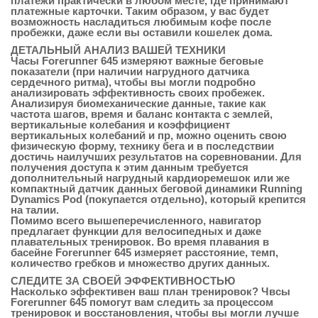
платежи практически в любом месте, где принимают
платежные карточки. Таким образом, у вас будет
возможность насладиться любимым кофе после
пробежки, даже если вы оставили кошелек дома.
ДЕТАЛЬНЫЙ АНАЛИЗ ВАШЕЙ ТЕХНИКИ
Часы Forerunner 645 измеряют важные беговые
показатели (при наличии нагрудного датчика
сердечного ритма), чтобы вы могли подробно
анализировать эффективность своих пробежек.
Анализируя биомеханические данные, такие как
частота шагов, время и баланс контакта с землей,
вертикальные колебания и коэффициент
вертикальных колебаний и пр, можно оценить свою
физическую форму, технику бега и в последствии
достичь наилучших результатов на соревновании. Для
получения доступа к этим данным требуется
дополнительный нагрудный кардиоремешок или же
компактный датчик данных беговой динамики Running
Dynamics Pod (покупается отдельно), который крепится
на талии.
Помимо всего вышеперечисленного, навигатор
предлагает функции для велосипедных и даже
плавательных тренировок. Во время плавания в
басейне Forerunner 645 измеряет расстояние, темп,
количество гребков и множество других данных.
СЛЕДИТЕ ЗА СВОЕЙ ЭФФЕКТИВНОСТЬЮ
Насколько эффективен ваш план тренировок? Чвсы
Forerunner 645 помогут вам следить за процессом
тренировок и восстановления, чтобы вы могли лучше