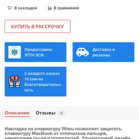
В закладки
В сравнение
КУПИТЬ В РАССРОЧКУ
Предоставим
Доставка в
ЭТТН ЭСФ.
регионы
С каждого заказа
10 сом на
благотворительн
ость
Описание
Отзывы
0
Накладка на клавиатуру Wiwu позволяет защитить
клавиатуру MacBook от отпечатков пальцев,
накопления пыли и потертостей. Ультратонкий дизайн