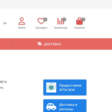
0
0
0
ДОСТАВКА
401A
Предоставим
mi
ЭТТН ЭСФ.
Доставка в
регионы