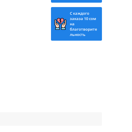
С каждого
заказа 10 сом
на
благотворите
льность