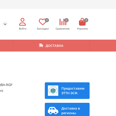
0
0
0
ДОСТАВКА
QBA-RGP
Предоставим
mi
ЭТТН ЭСФ.
Доставка в
регионы