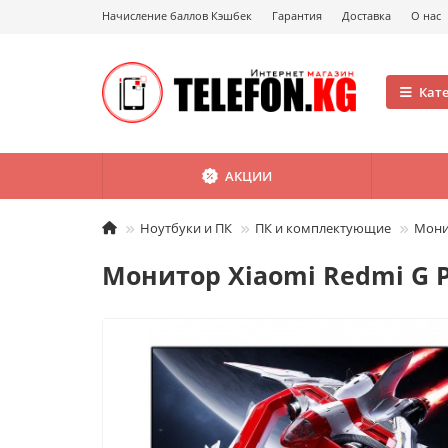
Начисление баллов Кэшбек
Гарантия
Доставка
О нас
Кат
АКЦИИ
Ноутбуки и ПК
ПК и комплектующие
Монит
Монитор Xiaomi Redmi G P