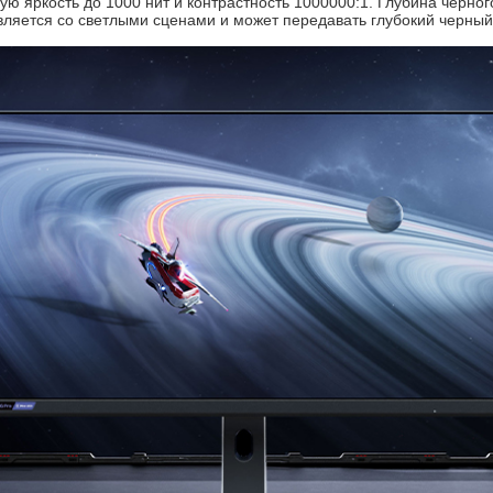
 яркость до 1000 нит и контрастность 1000000:1. Глубина черног
вляется со светлыми сценами и может передавать глубокий черный 