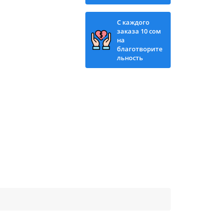
С каждого
заказа 10 сом
на
благотворите
льность