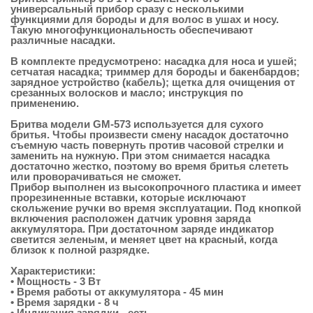
универсальный прибор сразу с несколькими
функциями для бороды и для волос в ушах и носу.
Такую многофункциональность обеспечивают
различные насадки.
В комплекте предусмотрено:
насадка для носа и ушей;
сетчатая насадка; триммер для бороды и бакенбардов;
зарядное устройство (кабель); щетка для очищения от
срезанных волосков и масло; инструкция по
применению.
Бритва модели GM-573
используется для сухого
бритья. Чтобы произвести смену насадок достаточно
съемную часть повернуть против часовой стрелки и
заменить на нужную. При этом снимается насадка
достаточно жестко, поэтому во время бритья слететь
или проворачиваться не сможет.
Прибор выполнен из высокопрочного пластика и имеет
прорезиненные вставки, которые исключают
скольжение ручки во время эксплуатации. Под кнопкой
включения расположен датчик уровня заряда
аккумулятора. При достаточном заряде индикатор
светится зеленым, и меняет цвет на красный, когда
близок к полной разрядке.
Характеристики:
• Мощность - 3 Вт
• Время работы от аккумулятора - 45 мин
• Время зарядки - 8 ч
• Индикация зарядки - есть