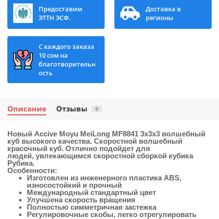
Предоставим
Доставка в
ЭТТН ЭСФ.
регионы
С каждого заказа
10 сом на
благотворительн
ость
Описание
Отзывы
0
Новый
Accive Moyu MeiLong MF8841 3x3x3
волшебный
куб высокого качества. Скоростной волшебный
красочный куб. Отлично подойдет для
людей, увлекающимся скоростной сборкой кубика
Рубика.
Особенности:
Изготовлен из инженерного пластика ABS,
износостойкий и прочный
Международный стандартный цвет
Улучшена скорость вращения
Полностью симметричная застежка
Регулировочные скобы, легко отрегулировать