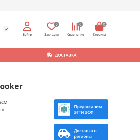
0
0
0
ДОСТАВКА
Cooker
02CM
Предоставим
mi
ЭТТН ЭСФ.
Доставка в
регионы