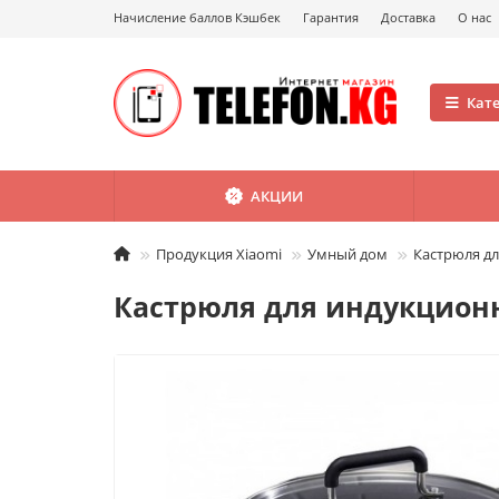
Начисление баллов Кэшбек
Гарантия
Доставка
О нас
Кат
АКЦИИ
Продукция Xiaomi
Умный дом
Кастрюля дл
Кастрюля для индукционно