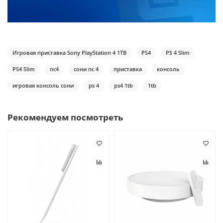
Игровая приставка Sony PlayStation 4 1TB
PS4
PS 4 Slim
PS4 Slim
пс4
сони пс 4
приставка
консоль
игровая консоль сони
ps 4
ps4 1tb
1tb
Рекомендуем посмотреть