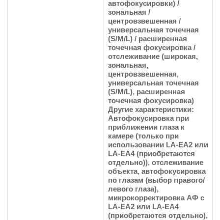
автофокусировки) /
зональная /
центровзвешенная /
универсальная точечная
(S/M/L) / расширенная
точечная фокусировка /
отслеживание (широкая,
зональная,
центровзвешенная,
универсальная точечная
(S/M/L), расширенная
точечная фокусировка)
Другие характеристики:
Автофокусировка при
приближении глаза к
камере (только при
использовании LA-EA2 или
LA-EA4 (приобретаются
отдельно)), отслеживание
объекта, автофокусировка
по глазам (выбор правого/
левого глаза),
микрокорректировка АФ с
LA-EA2 или LA-EA4
(приобретаются отдельно),