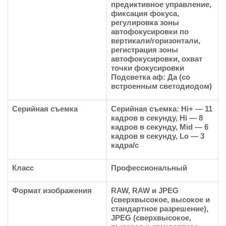
предиктивное управление,
фиксация фокуса,
регулировка зоны
автофокусировки по
вертикали/горизонтали,
регистрация зоны
автофокусировки, охват
точки фокусировки
Подсветка аф: Да (со
встроенным светодиодом)
Серийная съемка
Серийная съемка: Hi+ — 11
кадров в секунду, Hi — 8
кадров в секунду, Mid — 6
кадров в секунду, Lo — 3
кадра/с
Класс
Профессиональный
Формат изображения
RAW, RAW и JPEG
(сверхвысокое, высокое и
стандартное разрешение),
JPEG (сверхвысокое,