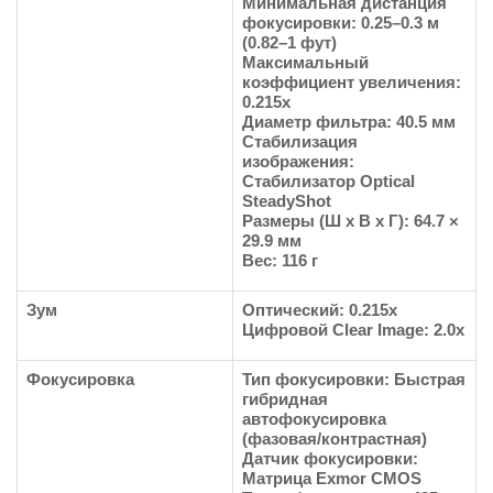
Минимальная дистанция
фокусировки: 0.25–0.3 м
(0.82–1 фут)
Максимальный
коэффициент увеличения:
0.215x
Диаметр фильтра: 40.5 мм
Стабилизация
изображения:
Стабилизатор Optical
SteadyShot
Размеры (Ш х В х Г): 64.7 ×
29.9 мм
Вес: 116 г
Зум
Оптический: 0.215x
Цифровой Clear Image: 2.0х
Фокусировка
Тип фокусировки: Быстрая
гибридная
автофокусировка
(фазовая/контрастная)
Датчик фокусировки:
Матрица Exmor CMOS