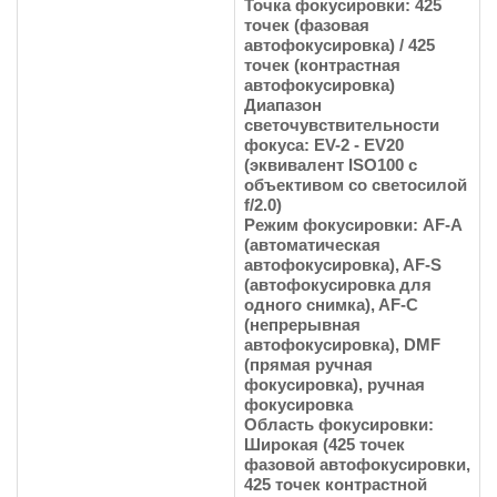
Точка фокусировки: 425
точек (фазовая
автофокусировка) / 425
точек (контрастная
автофокусировка)
Диапазон
светочувствительности
фокуса: EV-2 - EV20
(эквивалент ISO100 с
объективом со светосилой
f/2.0)
Режим фокусировки: AF-A
(автоматическая
автофокусировка), AF-S
(автофокусировка для
одного снимка), AF-C
(непрерывная
автофокусировка), DMF
(прямая ручная
фокусировка), ручная
фокусировка
Область фокусировки:
Широкая (425 точек
фазовой автофокусировки,
425 точек контрастной