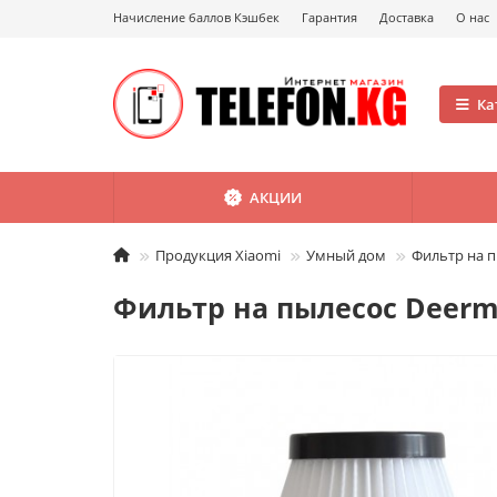
Начисление баллов Кэшбек
Гарантия
Доставка
О нас
Ка
АКЦИИ
Продукция Xiaomi
Умный дом
Фильтр на п
Фильтр на пылесос Deerm