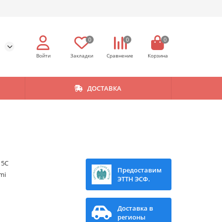
0
0
0
ДОСТАВКА
15C
Предоставим
mi
ЭТТН ЭСФ.
Доставка в
регионы