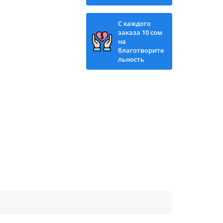
С каждого
заказа 10 сом
на
благотворите
льность