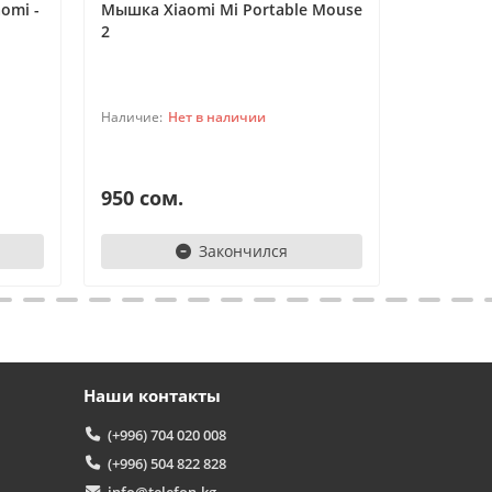
omi -
Мышка Xiaomi Mi Portable Mouse
Мышка Xi
2
Агент (базовый)
А
Обычно отвечаем за минуту
Нет в наличии
Powered by
Replai
950 сом.
1550 с
А
Закончился
Здравствуйте! 👋
Чем можем помочь?
Наши контакты
(+996) 704 020 008
(+996) 504 822 828
info@telefon.kg