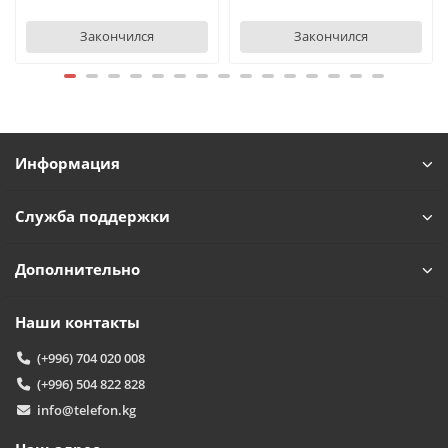
Закончился
Закончился
Агент (базовый)
А
Обычно отвечаем за минуту
Powered by
Replai
Информация
А
Здравствуйте! 👋
Служба поддержки
Чем можем помочь?
Дополнительно
Наши контакты
(+996) 704 020 008
(+996) 504 822 828
info@telefon.kg