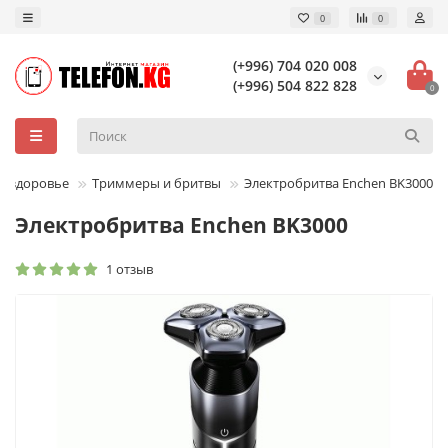
0
0
(+996) 704 020 008
(+996) 504 822 828
0
 и здоровье
Триммеры и бритвы
Электробритва Enchen BK3000
Электробритва Enchen BK3000
1 отзыв