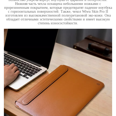
Нижняя часть чехла оснащена небольшими ножками с
прорезиненным покрытием, которые предотвратят падение ноутбука
с горизонтальных поверхностей. Также, чехол Wiwu Skin Pro II
изготовлен из высококачественной полиуретановой эко-кожи. Она
обладает отличными эстетическими свойствами и имеет высокую
степень износостойкости.