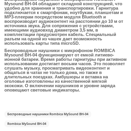
Mysound BH-04
обладают складной конструкцией, что
удобно для хранения и транспортировки. Гарнитура
подключается к смартфонам, ноутбукам, планшетам и
MP3-плеерам посредством модуля Bluetooth и
воспроизводит аудиоконтент на расстоянии до 10 м от
источника звука. Для сопряжения с устройствами,
имеющими аудиовход диаметром 3,5 мм, в
комплектации предусмотрен кабель. Специальный
разъем на одной из чашек дает возможность
использовать карты типа microSD.
Беспроводные наушники с микрофоном ROMBICA
Mysound BH-04
функционируют от емкой литиево-
ионной батареи. Время работы гарнитуры при активном
использовании достигает восьми часов. Это позволяет
слушать музыку, просматривать видеоконтент и
общаться в чатах не только дома, но также в
длительных поездках. Амбушюры и вставка на
оголовье изготовлены из качественной мягкой
экокожи. О включении наушников и уровне заряда
оповещают световые индикаторы.
Беспроводные наушники Rombica MySound BH-04
Rombica MySound BH-04