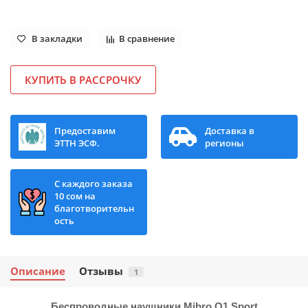
В закладки
В сравнение
КУПИТЬ В РАССРОЧКУ
Предоставим
Доставка в
ЭТТН ЭСФ.
регионы
С каждого заказа
10 сом на
благотворительн
ость
Описание
Отзывы
1
Беспроводные наушники Mibro O1 Sport