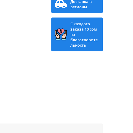
Доставка в
регионы
С каждого
заказа 10 сом
на
благотворите
льность