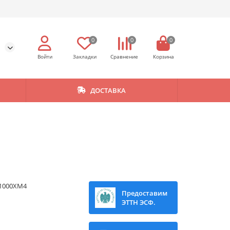
0
0
0
ДОСТАВКА
1000XM4
Предоставим
ЭТТН ЭСФ.