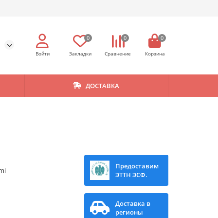
0
0
0
ДОСТАВКА
3
Предоставим
mi
ЭТТН ЭСФ.
Доставка в
регионы