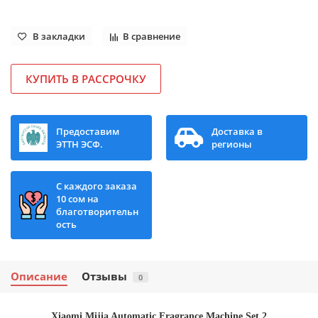
В закладки
В сравнение
КУПИТЬ В РАССРОЧКУ
Предоставим
Доставка в
ЭТТН ЭСФ.
регионы
С каждого заказа
10 сом на
благотворительн
ость
Описание
Отзывы
0
Xiaomi Mijia Automatic Fragrance Machine Set 2