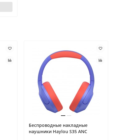
Беспроводные накладные
Сканер ш
наушники Haylou S35 ANC