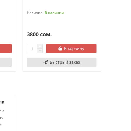
В наличии
3800 сом.
19950 
В корзину
Быстрый заказ
 ПК
ple
us
er